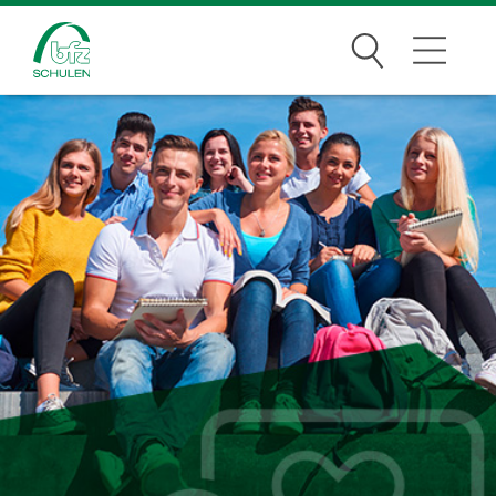
Suchen
Traumberufe
Wer wir sind
Infos
Jobs
Standorte
News Archiv