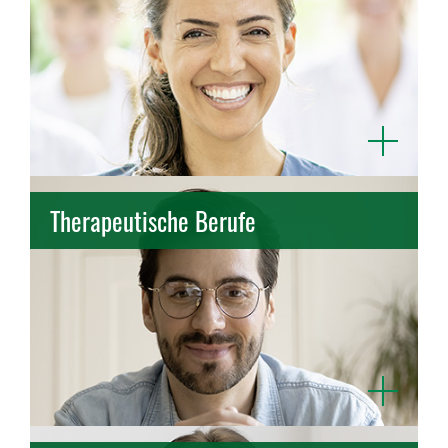
Pflege
Open
Therapeutische Berufe
Therapeutische Berufe entdecken
Ergotherapie
Physiotherapie
Logopädie
Open