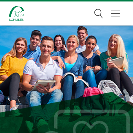
Suchen
Traumberufe
Wer wir sind
Infos
Jobs
Standorte
News Archiv