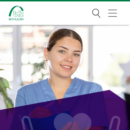
Suchen
Traumberufe
Wer wir sind
Infos
Jobs
Standorte
News Archiv