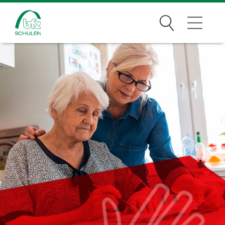
Suchen
Traumberufe
Wer wir sind
Infos
Jobs
Standorte
News Archiv