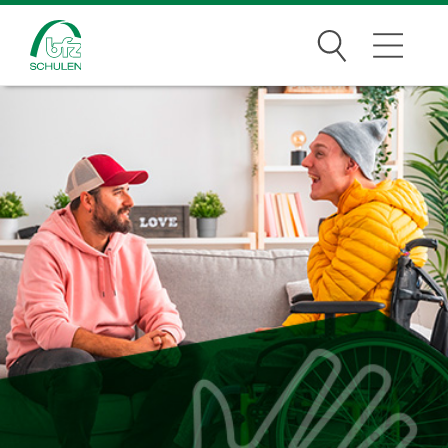
Suchen
Traumberufe
Wer wir sind
Infos
Jobs
Standorte
News Archiv