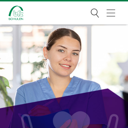
Suchen
Traumberufe
Wer wir sind
Infos
Jobs
Standorte
News Archiv