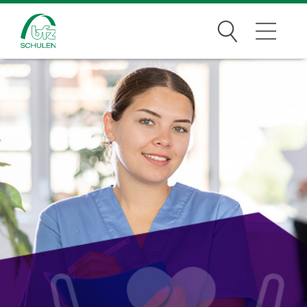
Suchen
Traumberufe
Wer wir sind
Infos
Jobs
Standorte
News Archiv